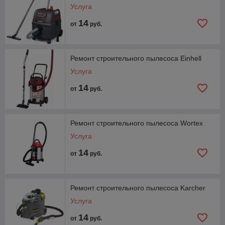
Услуга
Удобная форма оплаты: наличный и безналичный
расчет;
14
от
руб.
Гарантия 90 дней на выполненные работы и
использованные запасные части;
В случае нецелесообразности ремонта или полной
Ремонт строительного пылесоса Einhell
выработки ресурса оборудования, наш сервисный
Услуга
центр выдает акты на списание оборудования для
вашего предприятия.
14
от
руб.
Ремонт строительного пылесоса Wortex
Услуга
14
от
руб.
Ремонт строительного пылесоса Karcher
Услуга
14
от
руб.