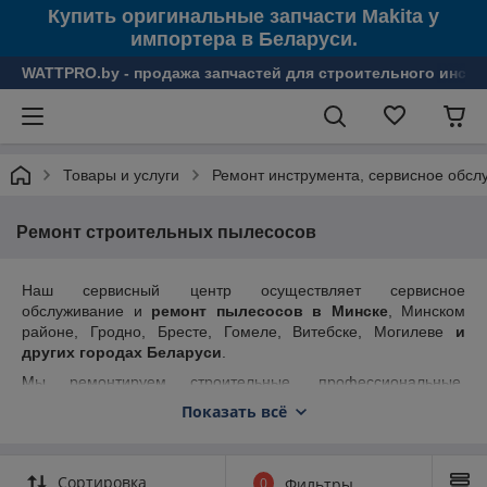
Купить оригинальные запчасти Makita у
импортера в Беларуси.
WATTPRO.by - продажа запчастей для строительного инстр
Товары и услуги
Ремонт инструмента, сервисное обсл
Ремонт строительных пылесосов
Наш сервисный центр осуществляет сервисное
обслуживание и
ремонт пылесосов в Минске
, Минском
районе, Гродно, Бресте, Гомеле, Витебске, Могилеве
и
других городах Беларуси
.
Мы ремонтируем строительные, профессиональные,
промышленные пылесосы Bosch, Makita, Metabo, Lavor,
Показать всё
Husqvarna, Karcher, Hikoki (Hitachi), DOLMAR, Kress, Delfin,
Starmix, а также пылесосы других производителей.
Существует огромное количество моделей пылесосов,
Сортировка
0
Фильтры
ремонт которых производят наши специалисты.