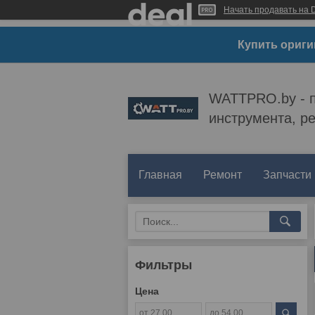
Начать продавать на D
Купить ориги
WATTPRO.by - п
инструмента, р
Главная
Ремонт
Запчасти
Фильтры
Цена