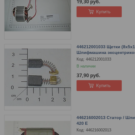
19,30
руб.
Купить
446212001033 Щетки (8x5x11
Шлифмашина эксцентриков
446212001033
В наличии
37,90
руб.
Купить
446216002013 Статор / Шл
420 E
446216002013