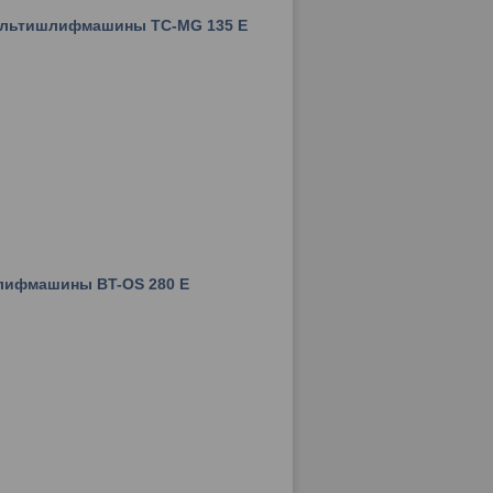
мультишлифмашины TC-MG 135 E
шлифмашины BT-OS 280 E