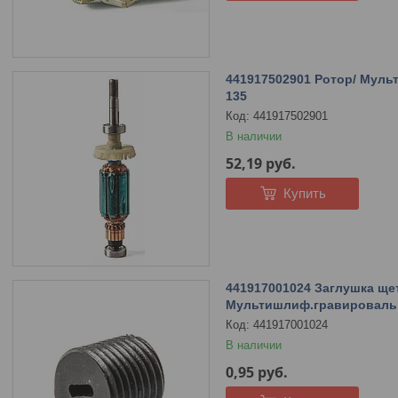
441917502901 Ротор/ Мул
135
441917502901
В наличии
52,19
руб.
Купить
441917001024 Заглушка ще
Мультишлиф.гравироваль
441917001024
В наличии
0,95
руб.