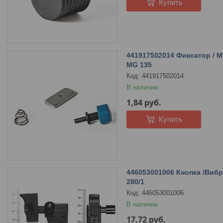
Купить
441917502014 Фиксатор / 
MG 135
441917502014
В наличии
1,84
руб.
Купить
446053001006 Кнопка /Виб
280/1
446053001006
В наличии
17,72
руб.