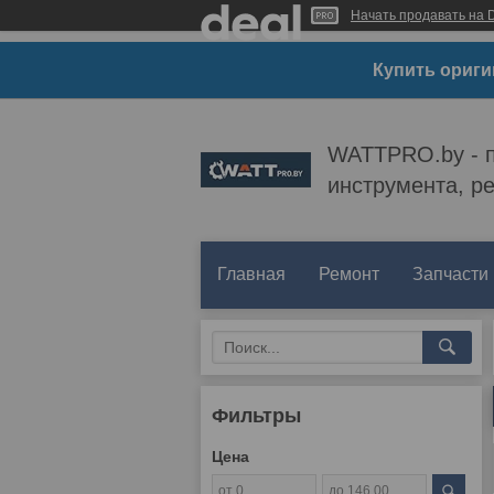
Начать продавать на D
Купить ориги
WATTPRO.by - п
инструмента, р
Главная
Ремонт
Запчасти
Фильтры
Цена