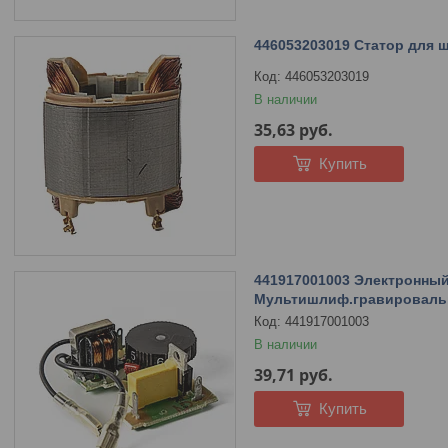
446053203019 Статор для
446053203019
В наличии
35,63
руб.
Купить
441917001003 Электронный
Мультишлиф.гравироваль
441917001003
В наличии
39,71
руб.
Купить