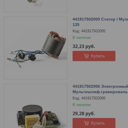
441917502005 Статор / М
135
441917502005
В наличии
32,23
руб.
Купить
441917502006 Электронный
Мультишлиф.гравировальн
441917502006
В наличии
29,28
руб.
Купить