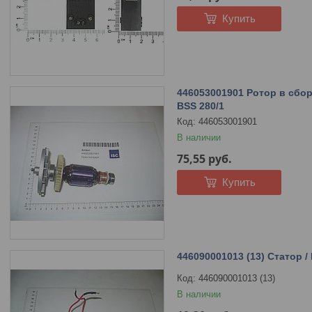
Купить
446053001901 Ротор в сб
BSS 280/1
446053001901
В наличии
75,55
руб.
Купить
446090001013 (13) Статор
446090001013 (13)
В наличии