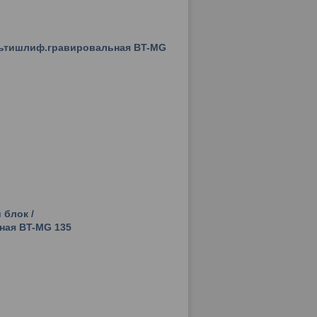
ультишлиф.гравировальная BT-MG
 блок /
ая BT-MG 135