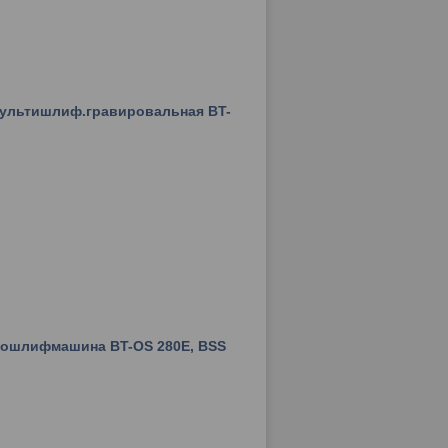
Мультишлиф.гравировальная BT-
рошлифмашина BT-OS 280E, BSS