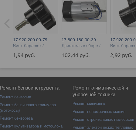
17.920.200.00-79
17.800.180.00-39
17.920.200.0
Винт-барашек /
Двигатель в сборе /
Винт-бараше
плиткорез WTC-920
Плиткорез WTC-618
плиткорез W
1,94 
руб.
102,44 
руб.
2,92 
руб.
Ремонт бензоинструмента
Ремонт климатической и
уборочной техники
Ремонт бензопил
Ремонт минимоек
Ремонт бензинового триммера
(мотокосы)
Ремонт поломоечных машин
Ремонт бензореза
Ремонт строительных пылесосов
Ремонт культиватора и мотоблока
Ремонт электрических тепловых
пушек
Ремонт бензогенераторов