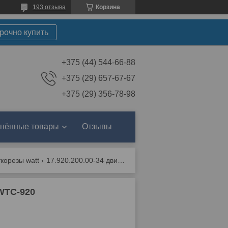
193 отзыва
Корзина
рочно купить
+375 (44) 544-66-88
+375 (29) 657-67-67
+375 (29) 356-78-98
нённые товары
Отзывы
корезы watt
17.920.200.00-34 двигатель в сборе / плиткорез wtc-920
 WTC-920