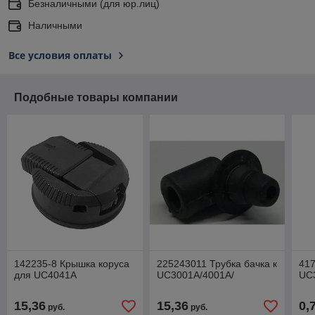
Безналичными (для юр.лиц)
Наличными
Все условия оплаты
Подобные товары компании
142235-8 Крышка коруса
225243011 Трубка бачка к
417
для UC4041A
UC3001A/4001A/
UC
15,36
15,36
0,
руб.
руб.