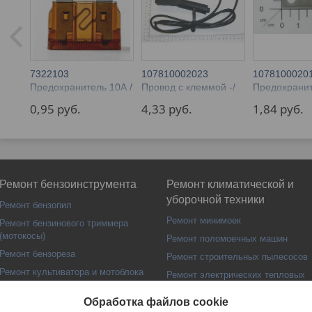
7322103
107810002023
1078100020
Предохранитель 10А /
Провод с клеммой -/
Предохранит
Зарядное устройство
Зарядное устройство
Зарядное ус
0,95 
руб.
4,33 
руб.
1,84 
руб.
BT-BC 5
BT-BC 30
BT-BC 30
Ремонт бензоинструмента
Ремонт климатической и
уборочной техники
Ремонт бензопил
Ремонт минимоек
Ремонт бензинового триммера
(мотокосы)
Ремонт поломоечных машин
Ремонт бензореза
Ремонт строительных пылесосов
Ремонт культиватора и мотоблока
Ремонт электрических тепловых
пушек
Ремонт бензогенераторов
Обработка файлов cookie
Ремонт газовых пушек
Ремонт виброплит