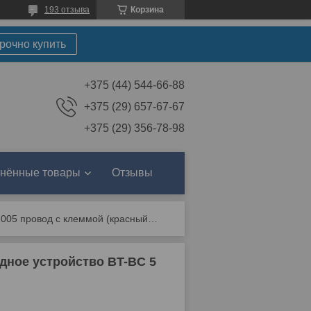
193 отзыва
Корзина
рочно купить
+375 (44) 544-66-88
+375 (29) 657-67-67
+375 (29) 356-78-98
нённые товары
Отзывы
105610002005 провод с клеммой (красный)/зарядное устройство bt-bc 5
дное устройство BT-BC 5