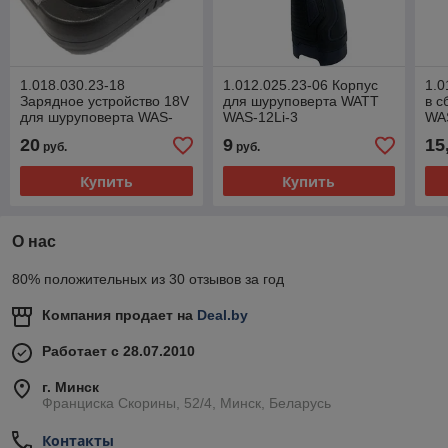
1.018.030.23-18
1.012.025.23-06 Корпус
1.0
Зарядное устройство 18V
для шуруповерта WATT
в с
для шуруповерта WAS-
WAS-12Li-3
WAS
18Li-3
20
9
15
руб.
руб.
Купить
Купить
О нас
80% положительных из 30 отзывов за год
Компания продает на
Deal.by
Работает с 28.07.2010
г. Минск
Франциска Скорины, 52/4, Минск, Беларусь
Контакты