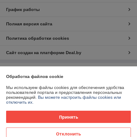
График работы
Полная версия сайта
Политика обработки cookies
Сайт создан на платформе Deal.by
Информация для покупателя
Обработка файлов cookie
Юридическое лицо:
ООО "Эс Пи Ай Трейд"
223053 Беларусь, Минская обл., Минский р-н, Боровлянский с/с, д.
Мы используем файлы cookies для обеспечения удобства
Малиновка, 35А/1, комн. 12
пользователей портала и предоставления персональных
рекомендаций.
Вы можете настроить файлы cookies или
Регистрационный номер ЕГР: 691840337
отключить их.
УНП: 691840337
Принять
Регистрационный орган: Минский РИК
Дата регистрации компании: 22.09.2017
Отклонить