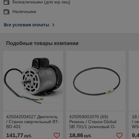
Безналичными (для юр.лиц)
Наличными
Все условия оплаты
Подобные товары компании
425042004027 Двигатель
425059001076 (69)
18.
/ Станок сверлильный BT-
Ремень / Станок Global
/ с
BD 401
SB 701/1 (клиновый O-
WS
800 0505)
141,77
18,86
9,
руб.
руб.