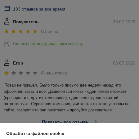
193 отзывов за всё время
Покупатель
30.07.2026
Отлично
Сделка подтверждена через корзину
Егор
05.07.2026
Очень плохо
Товар не пришёл. Было только письмо две недели назад что 
оформлен заказ и всё. Дозвониться никак - один номер отсекает 
(проверял и с других телефонов), один недоступен и третий 
автоответчик. Сервисная компания, чьи контакты тоже указаны на 
сайте, говорят что они работают и пробуйте дозвониться.
Показать все отзывы
Обработка файлов cookie