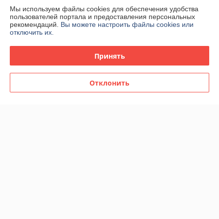
О нас
Мы используем файлы cookies для обеспечения удобства
пользователей портала и предоставления персональных
рекомендаций.
Вы можете настроить файлы cookies или
Контакты
отключить их.
Доставка и оплата
Принять
График работы
Отклонить
Полная версия сайта
Политика обработки cookies
Сайт создан на платформе Deal.by
Информация для покупателя
Юридическое лицо:
ООО "Эс Пи Ай Трейд"
223053 Беларусь, Минская обл., Минский р-н, Боровлянский с/с, д.
Малиновка, 35А/1, комн. 12