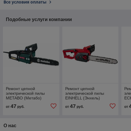
Все условия оплаты
Подобные услуги компании
Ремонт цепной
Ремонт цепной
Ре
электрической пилы
электрической пилы
эле
METABO (Метабо)
EINHELL (Энхель)
EC
47
47
от
руб.
от
руб.
от
О нас