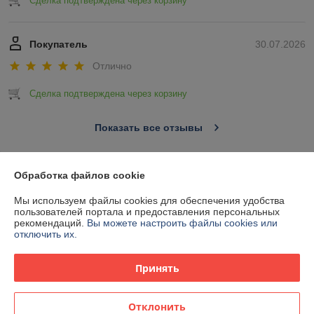
Сделка подтверждена через корзину
Покупатель
30.07.2026
Отлично
Сделка подтверждена через корзину
Показать все отзывы
Обработка файлов cookie
О нас
Мы используем файлы cookies для обеспечения удобства
Контакты
пользователей портала и предоставления персональных
рекомендаций.
Вы можете настроить файлы cookies или
отключить их.
Доставка и оплата
Принять
График работы
Отклонить
Полная версия сайта