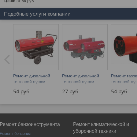
Цена:
от 54
руб.
Подобные услуги компании
Ремонт дизельной
Ремонт дизельной
Ремонт газо
тепловой пушки
тепловой пушки
тепловой пу
Fubag (Фубаг)
Biemmedue
(Энджи)
54 
руб.
27 
руб.
54 
руб.
Ремонт бензоинструмента
Ремонт климатической и
уборочной техники
Ремонт бензопил