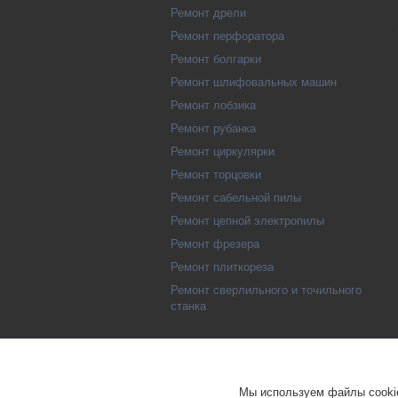
Ремонт дрели
Ремонт перфоратора
Ремонт болгарки
Ремонт шлифовальных машин
Ремонт лобзика
Ремонт рубанка
Ремонт циркулярки
Ремонт торцовки
Ремонт сабельной пилы
Ремонт цепной электропилы
Ремонт фрезера
Ремонт плиткореза
Ремонт сверлильного и точильного
станка
Мы используем файлы cookie