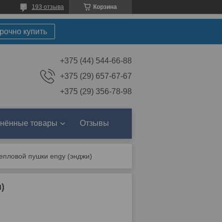
193 отзыва
Корзина
рочно купить
+375 (44) 544-66-88
+375 (29) 657-67-67
+375 (29) 356-78-98
нённые товары
Отзывы
епловой пушки engy (энджи)
)