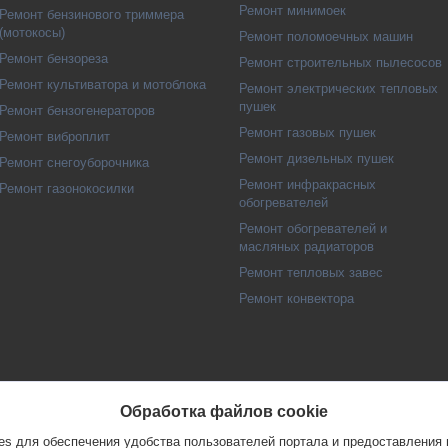
Ремонт минимоек
Ремонт бензинового триммера
(мотокосы)
Ремонт поломоечных машин
Ремонт бензореза
Ремонт строительных пылесосов
Ремонт культиватора и мотоблока
Ремонт электрических тепловых
пушек
Ремонт бензогенераторов
Ремонт газовых пушек
Ремонт виброплит
Ремонт дизельных пушек
Ремонт снегоуборочника
Ремонт инфракрасных
Ремонт газонокосилки
обогревателей
Ремонт обогревателей и
масляных радиаторов
Ремонт тепловых завес
Ремонт конвектора
Обработка файлов cookie
s для обеспечения удобства пользователей портала и предоставления