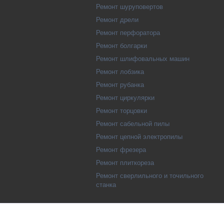
Ремонт шуруповертов
Ремонт дрели
Ремонт перфоратора
Ремонт болгарки
Ремонт шлифовальных машин
Ремонт лобзика
Ремонт рубанка
Ремонт циркулярки
Ремонт торцовки
Ремонт сабельной пилы
Ремонт цепной электропилы
Ремонт фрезера
Ремонт плиткореза
Ремонт сверлильного и точильного
станка