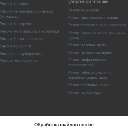
уборочной техники
Ремонт бензопил
Ремонт минимоек
Ремонт бензинового триммера
(мотокосы)
Ремонт поломоечных машин
Ремонт бензореза
Ремонт строительных пылесосов
Ремонт культиватора и мотоблока
Ремонт электрических тепловых
пушек
Ремонт бензогенераторов
Ремонт газовых пушек
Ремонт виброплит
Ремонт дизельных пушек
Ремонт снегоуборочника
Ремонт инфракрасных
Ремонт газонокосилки
обогревателей
Ремонт обогревателей и
масляных радиаторов
Ремонт тепловых завес
Ремонт конвектора
Обработка файлов cookie