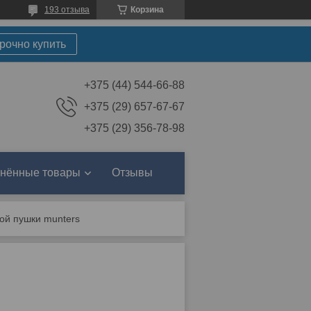
193 отзыва
Корзина
рочно купить
+375 (44) 544-66-88
+375 (29) 657-67-67
+375 (29) 356-78-98
нённые товары
Отзывы
ой пушки munters