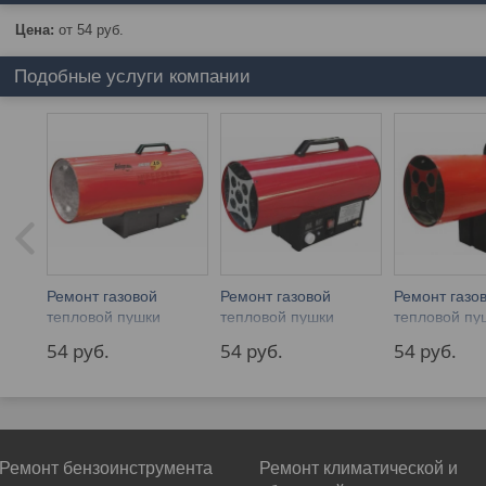
Цена:
от 54
руб.
Подобные услуги компании
Ремонт газовой
Ремонт газовой
Ремонт газо
тепловой пушки
тепловой пушки
тепловой пу
Fubag (Фубаг)
MAGNUM (Магнум)
(Энджи)
54 
руб.
54 
руб.
54 
руб.
Ремонт бензоинструмента
Ремонт климатической и