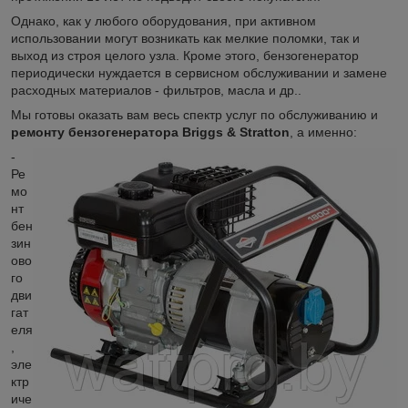
Однако, как у любого оборудования, при активном
использовании могут возникать как мелкие поломки, так и
выход из строя целого узла. Кроме этого, бензогенератор
периодически нуждается в сервисном обслуживании и замене
расходных материалов - фильтров, масла и др..
Мы готовы оказать вам весь спектр услуг по обслуживанию и
ремонту бензогенератора Briggs & Stratton
, а именно:
-
Ре
мо
нт
бен
зин
ово
го
дви
гат
еля
,
эле
ктр
иче