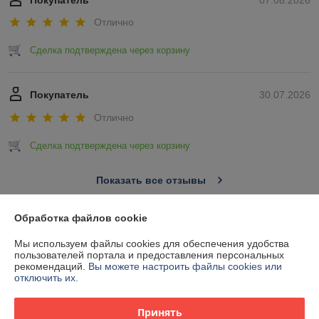
Покупатель
07.08.2026
Отлично
Сделка подтверждена через корзину
Покупатель
30.07.2026
Отлично
Сделка подтверждена через корзину
Показать все отзывы
Обработка файлов cookie
О нас
Мы используем файлы cookies для обеспечения удобства
пользователей портала и предоставления персональных
Контакты
рекомендаций.
Вы можете настроить файлы cookies или
отключить их.
Доставка и оплата
Принять