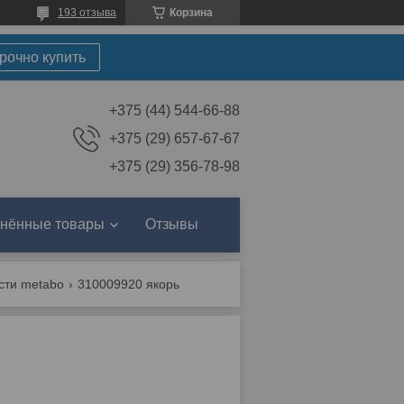
193 отзыва
Корзина
рочно купить
+375 (44) 544-66-88
+375 (29) 657-67-67
+375 (29) 356-78-98
нённые товары
Отзывы
сти metabo
310009920 якорь