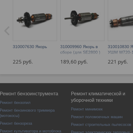
310007630 Якорь
310009960 Якорь в
310010830 Я
сборе (для SE2800 )
УШМ W720-
METABO
225 
руб.
189,60 
руб.
221 
руб.
Ремонт бензоинструмента
Ремонт климатической и
уборочной техники
Ремонт бензопил
Ремонт минимоек
Ремонт бензинового триммера
(мотокосы)
Ремонт поломоечных машин
Ремонт бензореза
Ремонт строительных пылесосов
Ремонт культиватора и мотоблока
Ремонт электрических тепловых