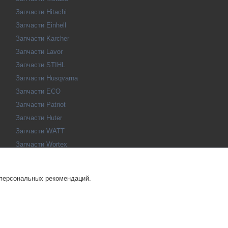
Запчасти Hitachi
Запчасти Einhell
Запчасти Karcher
Запчасти Lavor
Запчасти STIHL
Запчасти Husqvarna
Запчасти ECO
Запчасти Patriot
Запчасти Huter
Запчасти WATT
Запчасти Wortex
Запчасти SEB
Запчасти Winzor
 персональных рекомендаций.
Купить запчасти для инструмента